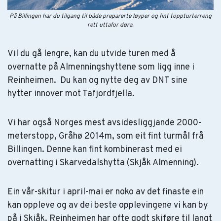
På Billingen har du tilgang til både preparerte løyper og fint toppturterreng
rett uttafor døra.
Vil du gå lengre, kan du utvide turen med å
overnatte på Almenningshyttene som ligg inne i
Reinheimen. Du kan og nytte deg av DNT sine
hytter innover mot Tafjordfjella.
Vi har også Norges mest avsidesliggjande 2000-
meterstopp, Gråhø 2014m, som eit fint turmål frå
Billingen. Denne kan fint kombinerast med ei
overnatting i Skarvedalshytta (Skjåk Almenning).
Ein vår-skitur i april-mai er noko av det finaste ein
kan oppleve og av dei beste opplevingene vi kan by
på i Skjåk. Reinheimen har ofte godt skiføre til langt